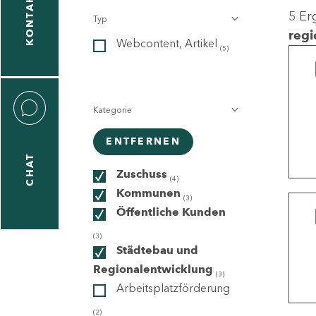
KONTAKT
5 Er
Typ
gen
regi
Webcontent, Artikel
n
(5)
Kategorie
ENTFERNEN
CHAT
icecenter
Zuschuss
(4)
Kommunen
(3)
Öffentliche Kunden
taktformular
(3)
Städtebau und
Regionalentwicklung
(3)
Arbeitsplatzförderung
erportal
(2)