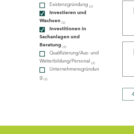
Existenzgründung
(2)
Investieren und
ndorte
Wachsen
(2)
Investitionen in
Sachanlagen und
Beratung
(2)
Qualifizierung/Aus- und
Weiterbildung/Personal
(2)
Unternehmensgründun
g
(2)