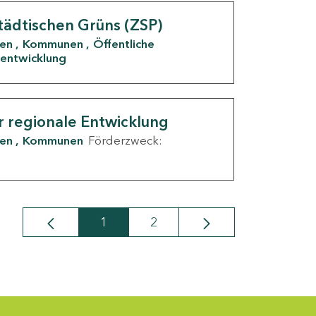
tädtischen Grüns (ZSP)
den
Kommunen
Öffentliche
entwicklung
r regionale Entwicklung
den
Kommunen
Förderzweck:
1
2
Seite
Seite