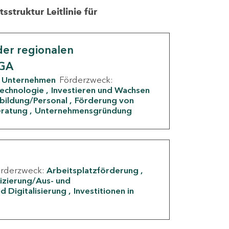
struktur Leitlinie für
er regionalen
IGA
Unternehmen
Förderzweck:
Technologie
Investieren und Wachsen
rbildung/Personal
Förderung von
eratung
Unternehmensgründung
örderzweck:
Arbeitsplatzförderung
fizierung/Aus- und
d Digitalisierung
Investitionen in
g