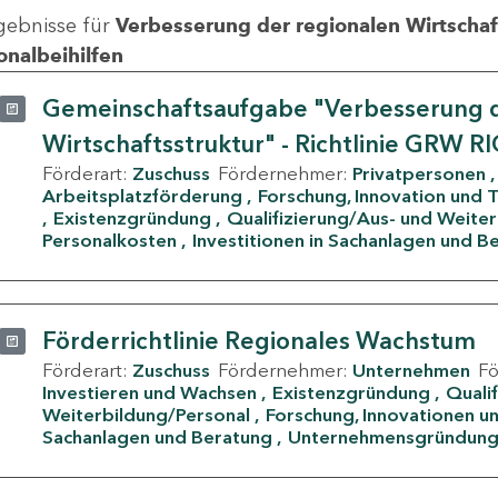
gebnisse für
Verbesserung der regionalen Wirtschafts
onalbeihilfen
Gemeinschaftsaufgabe "Verbesserung d
Wirtschaftsstruktur" - Richtlinie GRW R
Förderart:
Zuschuss
Fördernehmer:
Privatpersonen
Arbeitsplatzförderung
Forschung, Innovation und 
Existenzgründung
Qualifizierung/Aus- und Weite
Personalkosten
Investitionen in Sachanlagen und B
Förderrichtlinie Regionales Wachstum
Förderart:
Zuschuss
Fördernehmer:
Unternehmen
F
Investieren und Wachsen
Existenzgründung
Quali
Weiterbildung/Personal
Forschung, Innovationen un
Sachanlagen und Beratung
Unternehmensgründun