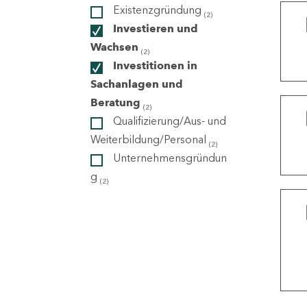
Existenzgründung
(2)
Investieren und
ndorte
Wachsen
(2)
Investitionen in
Sachanlagen und
Beratung
(2)
Qualifizierung/Aus- und
Weiterbildung/Personal
(2)
Unternehmensgründun
g
(2)