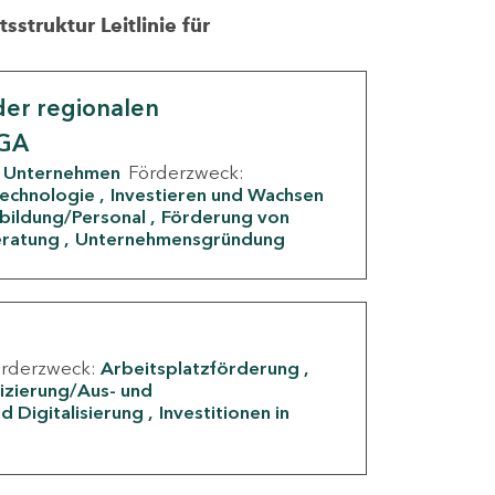
struktur Leitlinie für
er regionalen
IGA
Unternehmen
Förderzweck:
Technologie
Investieren und Wachsen
rbildung/Personal
Förderung von
eratung
Unternehmensgründung
örderzweck:
Arbeitsplatzförderung
fizierung/Aus- und
d Digitalisierung
Investitionen in
g