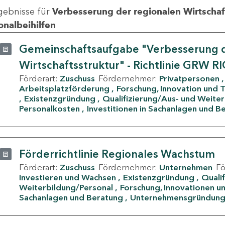
gebnisse für
Verbesserung der regionalen Wirtschafts
onalbeihilfen
Gemeinschaftsaufgabe "Verbesserung d
Wirtschaftsstruktur" - Richtlinie GRW R
Förderart:
Zuschuss
Fördernehmer:
Privatpersonen
Arbeitsplatzförderung
Forschung, Innovation und 
Existenzgründung
Qualifizierung/Aus- und Weite
Personalkosten
Investitionen in Sachanlagen und B
Förderrichtlinie Regionales Wachstum
Förderart:
Zuschuss
Fördernehmer:
Unternehmen
F
Investieren und Wachsen
Existenzgründung
Quali
Weiterbildung/Personal
Forschung, Innovationen un
Sachanlagen und Beratung
Unternehmensgründun