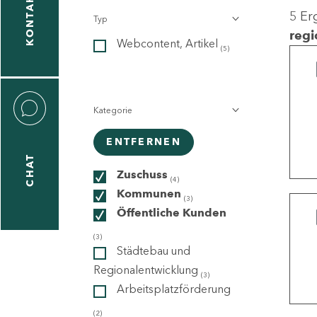
KONTAKT
5 Er
Typ
gen
regi
Webcontent, Artikel
n
(5)
Kategorie
ENTFERNEN
CHAT
icecenter
Zuschuss
(4)
Kommunen
(3)
Öffentliche Kunden
taktformular
(3)
Städtebau und
Regionalentwicklung
(3)
Arbeitsplatzförderung
erportal
(2)