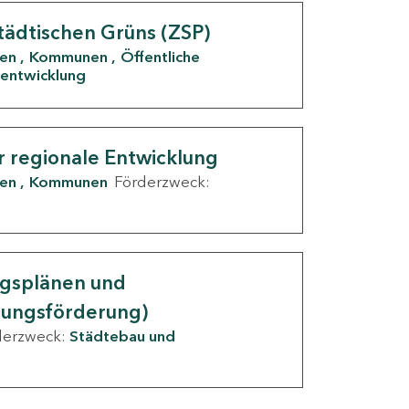
tädtischen Grüns (ZSP)
den
Kommunen
Öffentliche
entwicklung
r regionale Entwicklung
den
Kommunen
Förderzweck:
ngsplänen und
nungsförderung)
derzweck:
Städtebau und