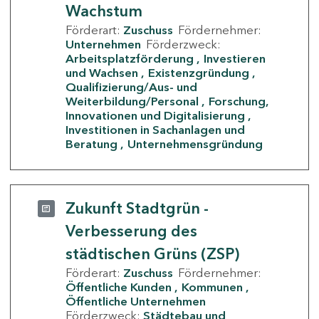
Wachstum
Förderart:
Zuschuss
Fördernehmer:
Unternehmen
Förderzweck:
Arbeitsplatzförderung
Investieren
und Wachsen
Existenzgründung
Qualifizierung/Aus- und
Weiterbildung/Personal
Forschung,
Innovationen und Digitalisierung
Investitionen in Sachanlagen und
Beratung
Unternehmensgründung
Zukunft Stadtgrün -
Verbesserung des
städtischen Grüns (ZSP)
Förderart:
Zuschuss
Fördernehmer:
Öffentliche Kunden
Kommunen
Öffentliche Unternehmen
Förderzweck:
Städtebau und