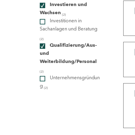
Investieren und
Wachsen
(2)
ndorte
Investitionen in
Sachanlagen und Beratung
(2)
Qualifizierung/Aus-
und
Weiterbildung/Personal
(2)
Unternehmensgründun
g
(2)