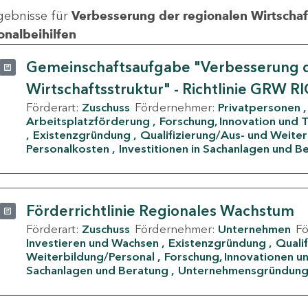
gebnisse für
Verbesserung der regionalen Wirtschafts
onalbeihilfen
Gemeinschaftsaufgabe "Verbesserung d
Wirtschaftsstruktur" - Richtlinie GRW R
Förderart:
Zuschuss
Fördernehmer:
Privatpersonen
Arbeitsplatzförderung
Forschung, Innovation und 
Existenzgründung
Qualifizierung/Aus- und Weite
Personalkosten
Investitionen in Sachanlagen und B
Förderrichtlinie Regionales Wachstum
Förderart:
Zuschuss
Fördernehmer:
Unternehmen
F
Investieren und Wachsen
Existenzgründung
Quali
Weiterbildung/Personal
Forschung, Innovationen un
Sachanlagen und Beratung
Unternehmensgründun