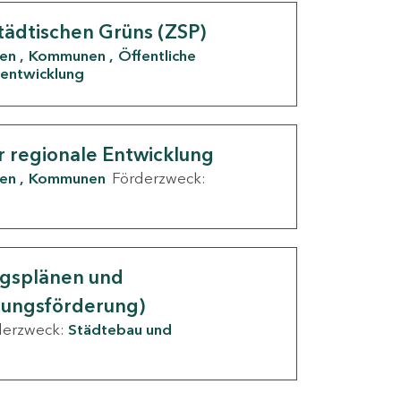
tädtischen Grüns (ZSP)
den
Kommunen
Öffentliche
entwicklung
r regionale Entwicklung
den
Kommunen
Förderzweck:
ngsplänen und
nungsförderung)
derzweck:
Städtebau und