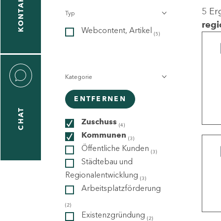
KONTAKT
5 Er
Typ
gen
regi
Webcontent, Artikel
n
(5)
Kategorie
ENTFERNEN
CHAT
icecenter
Zuschuss
(4)
Kommunen
(3)
Öffentliche Kunden
(3)
taktformular
Städtebau und
Regionalentwicklung
(3)
Arbeitsplatzförderung
erportal
(2)
Existenzgründung
(2)