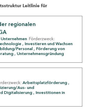
struktur Leitlinie für
er regionalen
IGA
Unternehmen
Förderzweck:
Technologie
Investieren und Wachsen
rbildung/Personal
Förderung von
eratung
Unternehmensgründung
örderzweck:
Arbeitsplatzförderung
fizierung/Aus- und
d Digitalisierung
Investitionen in
g