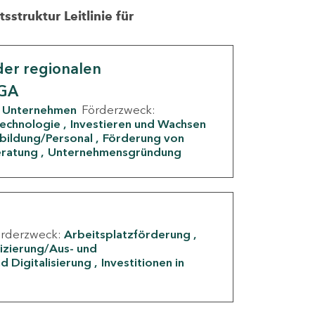
struktur Leitlinie für
er regionalen
IGA
Unternehmen
Förderzweck:
Technologie
Investieren und Wachsen
rbildung/Personal
Förderung von
eratung
Unternehmensgründung
örderzweck:
Arbeitsplatzförderung
fizierung/Aus- und
d Digitalisierung
Investitionen in
g