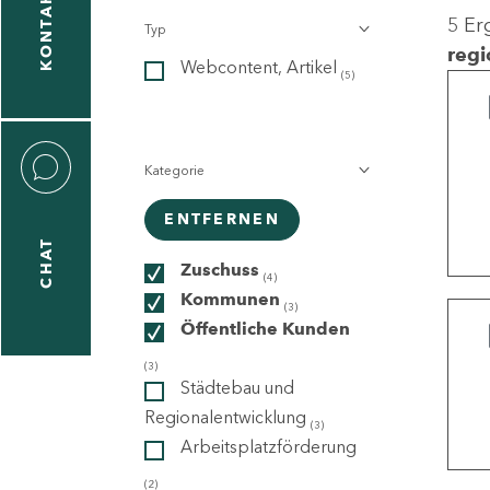
KONTAKT
5 Er
Typ
gen
regi
Webcontent, Artikel
n
(5)
Kategorie
ENTFERNEN
CHAT
icecenter
Zuschuss
(4)
Kommunen
(3)
Öffentliche Kunden
taktformular
(3)
Städtebau und
Regionalentwicklung
(3)
Arbeitsplatzförderung
erportal
(2)