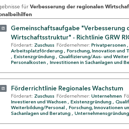
gebnisse für
Verbesserung der regionalen Wirtschafts
onalbeihilfen
Gemeinschaftsaufgabe "Verbesserung d
Wirtschaftsstruktur" - Richtlinie GRW R
Förderart:
Zuschuss
Fördernehmer:
Privatpersonen
Arbeitsplatzförderung
Forschung, Innovation und 
Existenzgründung
Qualifizierung/Aus- und Weite
Personalkosten
Investitionen in Sachanlagen und B
Förderrichtlinie Regionales Wachstum
Förderart:
Zuschuss
Fördernehmer:
Unternehmen
F
Investieren und Wachsen
Existenzgründung
Quali
Weiterbildung/Personal
Forschung, Innovationen un
Sachanlagen und Beratung
Unternehmensgründun