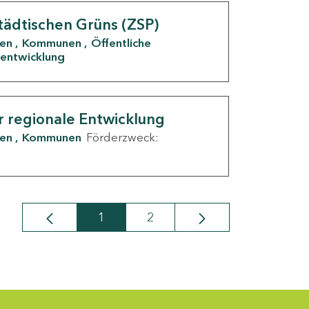
tädtischen Grüns (ZSP)
den
Kommunen
Öffentliche
entwicklung
r regionale Entwicklung
den
Kommunen
Förderzweck:
1
2
Seite
Seite