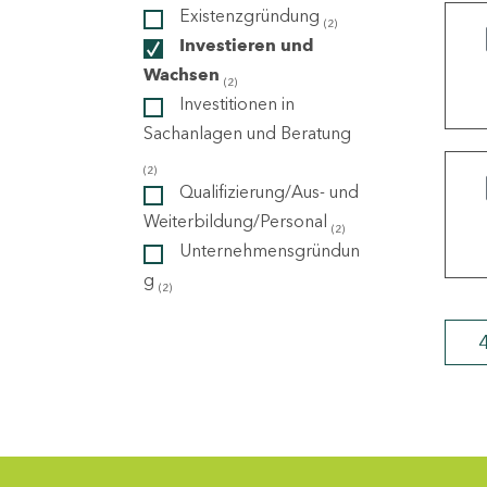
Existenzgründung
(2)
Investieren und
ndorte
Wachsen
(2)
Investitionen in
Sachanlagen und Beratung
(2)
Qualifizierung/Aus- und
Weiterbildung/Personal
(2)
Unternehmensgründun
g
(2)