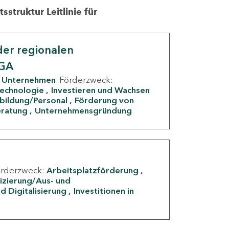
struktur Leitlinie für
er regionalen
IGA
Unternehmen
Förderzweck:
Technologie
Investieren und Wachsen
rbildung/Personal
Förderung von
eratung
Unternehmensgründung
örderzweck:
Arbeitsplatzförderung
fizierung/Aus- und
d Digitalisierung
Investitionen in
g