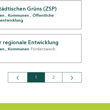
tädtischen Grüns (ZSP)
den
Kommunen
Öffentliche
entwicklung
r regionale Entwicklung
den
Kommunen
Förderzweck:
1
2
Seite
Seite