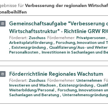
gebnisse für
Verbesserung der regionalen Wirtschafts
onalbeihilfen
Gemeinschaftsaufgabe "Verbesserung d
Wirtschaftsstruktur" - Richtlinie GRW R
Förderart:
Zuschuss
Fördernehmer:
Privatpersonen
Arbeitsplatzförderung
Forschung, Innovation und 
Existenzgründung
Qualifizierung/Aus- und Weite
Personalkosten
Investitionen in Sachanlagen und B
Förderrichtlinie Regionales Wachstum
Förderart:
Zuschuss
Fördernehmer:
Unternehmen
F
Investieren und Wachsen
Existenzgründung
Quali
Weiterbildung/Personal
Forschung, Innovationen un
Sachanlagen und Beratung
Unternehmensgründun