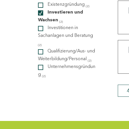
Existenzgründung
(2)
Investieren und
ndorte
Wachsen
(2)
Investitionen in
Sachanlagen und Beratung
(2)
Qualifizierung/Aus- und
Weiterbildung/Personal
(2)
Unternehmensgründun
g
(2)