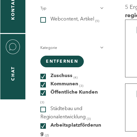
KONTAKT
5 Er
Typ
gen
regi
Webcontent, Artikel
n
(5)
Kategorie
ENTFERNEN
CHAT
icecenter
Zuschuss
(4)
Kommunen
(3)
Öffentliche Kunden
taktformular
(3)
Städtebau und
Regionalentwicklung
(3)
Arbeitsplatzförderun
erportal
g
(2)