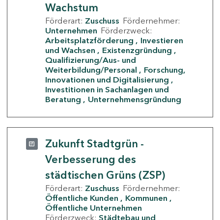
Wachstum
Förderart:
Zuschuss
Fördernehmer:
Unternehmen
Förderzweck:
Arbeitsplatzförderung
Investieren
und Wachsen
Existenzgründung
Qualifizierung/Aus- und
Weiterbildung/Personal
Forschung,
Innovationen und Digitalisierung
Investitionen in Sachanlagen und
Beratung
Unternehmensgründung
Zukunft Stadtgrün -
Verbesserung des
städtischen Grüns (ZSP)
Förderart:
Zuschuss
Fördernehmer:
Öffentliche Kunden
Kommunen
Öffentliche Unternehmen
Förderzweck:
Städtebau und