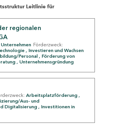
struktur Leitlinie für
er regionalen
IGA
Unternehmen
Förderzweck:
Technologie
Investieren und Wachsen
rbildung/Personal
Förderung von
eratung
Unternehmensgründung
örderzweck:
Arbeitsplatzförderung
fizierung/Aus- und
d Digitalisierung
Investitionen in
g