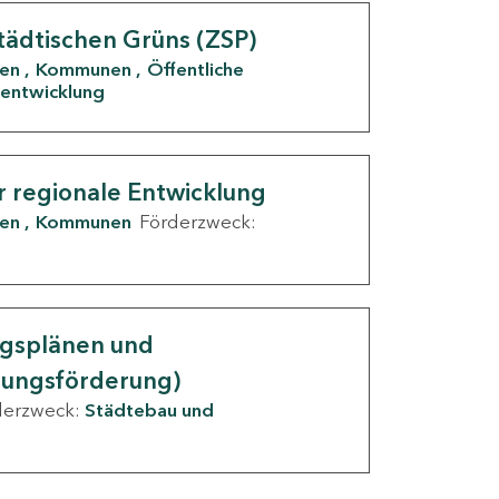
tädtischen Grüns (ZSP)
den
Kommunen
Öffentliche
entwicklung
r regionale Entwicklung
den
Kommunen
Förderzweck:
ngsplänen und
nungsförderung)
derzweck:
Städtebau und