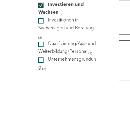
Investieren und
Wachsen
(2)
ndorte
Investitionen in
Sachanlagen und Beratung
(2)
Qualifizierung/Aus- und
Weiterbildung/Personal
(2)
Unternehmensgründun
g
(2)