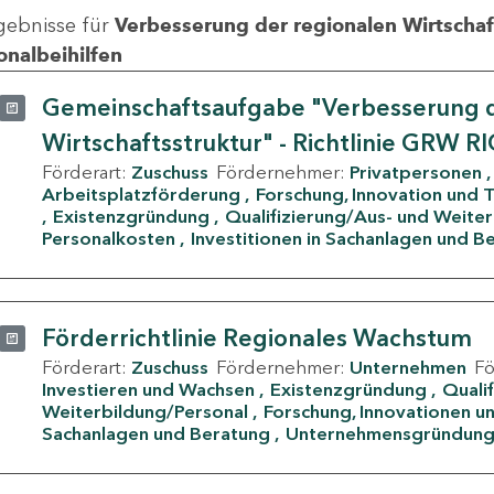
gebnisse für
Verbesserung der regionalen Wirtschafts
onalbeihilfen
Gemeinschaftsaufgabe "Verbesserung d
Wirtschaftsstruktur" - Richtlinie GRW R
Förderart:
Zuschuss
Fördernehmer:
Privatpersonen
Arbeitsplatzförderung
Forschung, Innovation und 
Existenzgründung
Qualifizierung/Aus- und Weite
Personalkosten
Investitionen in Sachanlagen und B
Förderrichtlinie Regionales Wachstum
Förderart:
Zuschuss
Fördernehmer:
Unternehmen
F
Investieren und Wachsen
Existenzgründung
Quali
Weiterbildung/Personal
Forschung, Innovationen un
Sachanlagen und Beratung
Unternehmensgründun