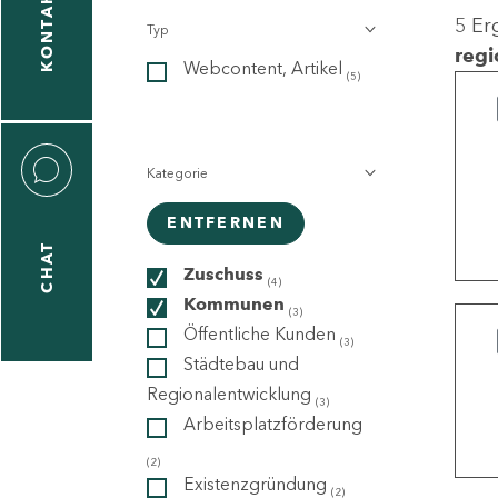
KONTAKT
5 Er
Typ
gen
regi
Webcontent, Artikel
n
(5)
Kategorie
ENTFERNEN
CHAT
icecenter
Zuschuss
(4)
Kommunen
(3)
Öffentliche Kunden
(3)
taktformular
Städtebau und
Regionalentwicklung
(3)
Arbeitsplatzförderung
erportal
(2)
Existenzgründung
(2)