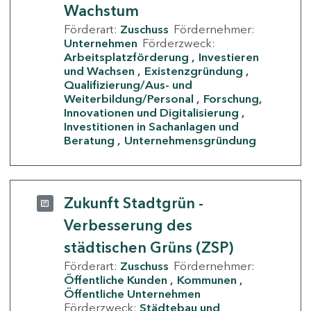
Wachstum
Förderart:
Zuschuss
Fördernehmer:
Unternehmen
Förderzweck:
Arbeitsplatzförderung
Investieren
und Wachsen
Existenzgründung
Qualifizierung/Aus- und
Weiterbildung/Personal
Forschung,
Innovationen und Digitalisierung
Investitionen in Sachanlagen und
Beratung
Unternehmensgründung
Zukunft Stadtgrün -
Verbesserung des
städtischen Grüns (ZSP)
Förderart:
Zuschuss
Fördernehmer:
Öffentliche Kunden
Kommunen
Öffentliche Unternehmen
Förderzweck:
Städtebau und