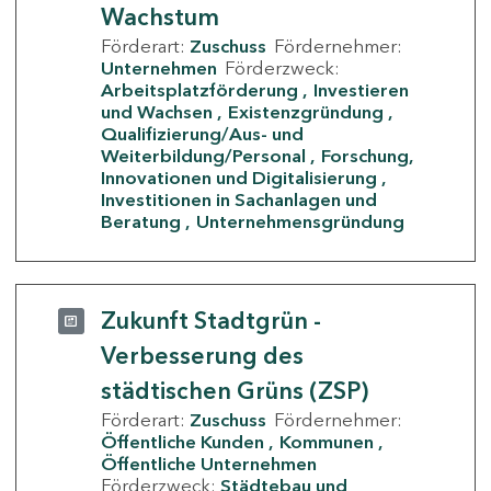
Wachstum
Förderart:
Zuschuss
Fördernehmer:
Unternehmen
Förderzweck:
Arbeitsplatzförderung
Investieren
und Wachsen
Existenzgründung
Qualifizierung/Aus- und
Weiterbildung/Personal
Forschung,
Innovationen und Digitalisierung
Investitionen in Sachanlagen und
Beratung
Unternehmensgründung
Zukunft Stadtgrün -
Verbesserung des
städtischen Grüns (ZSP)
Förderart:
Zuschuss
Fördernehmer:
Öffentliche Kunden
Kommunen
Öffentliche Unternehmen
Förderzweck:
Städtebau und