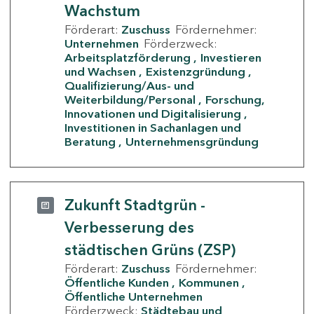
Wachstum
Förderart:
Zuschuss
Fördernehmer:
Unternehmen
Förderzweck:
Arbeitsplatzförderung
Investieren
und Wachsen
Existenzgründung
Qualifizierung/Aus- und
Weiterbildung/Personal
Forschung,
Innovationen und Digitalisierung
Investitionen in Sachanlagen und
Beratung
Unternehmensgründung
Zukunft Stadtgrün -
Verbesserung des
städtischen Grüns (ZSP)
Förderart:
Zuschuss
Fördernehmer:
Öffentliche Kunden
Kommunen
Öffentliche Unternehmen
Förderzweck:
Städtebau und