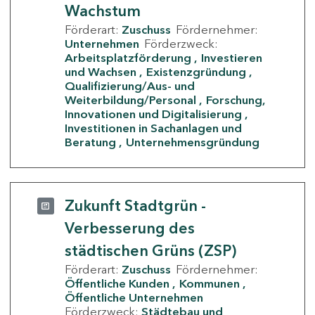
Wachstum
Förderart:
Zuschuss
Fördernehmer:
Unternehmen
Förderzweck:
Arbeitsplatzförderung
Investieren
und Wachsen
Existenzgründung
Qualifizierung/Aus- und
Weiterbildung/Personal
Forschung,
Innovationen und Digitalisierung
Investitionen in Sachanlagen und
Beratung
Unternehmensgründung
Zukunft Stadtgrün -
Verbesserung des
städtischen Grüns (ZSP)
Förderart:
Zuschuss
Fördernehmer:
Öffentliche Kunden
Kommunen
Öffentliche Unternehmen
Förderzweck:
Städtebau und