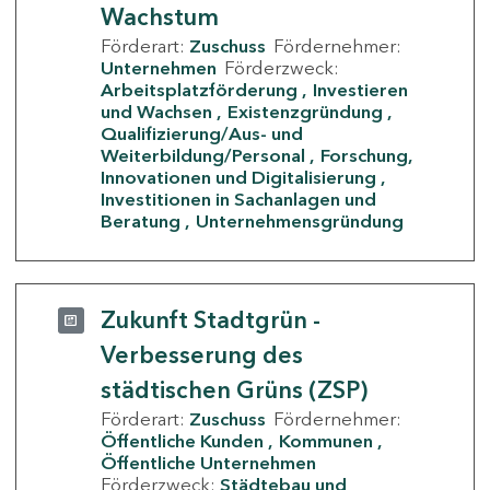
Wachstum
Förderart:
Zuschuss
Fördernehmer:
Unternehmen
Förderzweck:
Arbeitsplatzförderung
Investieren
und Wachsen
Existenzgründung
Qualifizierung/Aus- und
Weiterbildung/Personal
Forschung,
Innovationen und Digitalisierung
Investitionen in Sachanlagen und
Beratung
Unternehmensgründung
Zukunft Stadtgrün -
Verbesserung des
städtischen Grüns (ZSP)
Förderart:
Zuschuss
Fördernehmer:
Öffentliche Kunden
Kommunen
Öffentliche Unternehmen
Förderzweck:
Städtebau und