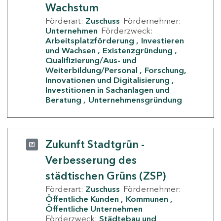
Wachstum
Förderart:
Zuschuss
Fördernehmer:
Unternehmen
Förderzweck:
Arbeitsplatzförderung
Investieren
und Wachsen
Existenzgründung
Qualifizierung/Aus- und
Weiterbildung/Personal
Forschung,
Innovationen und Digitalisierung
Investitionen in Sachanlagen und
Beratung
Unternehmensgründung
Zukunft Stadtgrün -
Verbesserung des
städtischen Grüns (ZSP)
Förderart:
Zuschuss
Fördernehmer:
Öffentliche Kunden
Kommunen
Öffentliche Unternehmen
Förderzweck:
Städtebau und