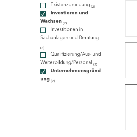
Existenzgründung
(2)
Investieren und
ndorte
Wachsen
(2)
Investitionen in
Sachanlagen und Beratung
(2)
Qualifizierung/Aus- und
Weiterbildung/Personal
(2)
Unternehmensgründ
ung
(2)