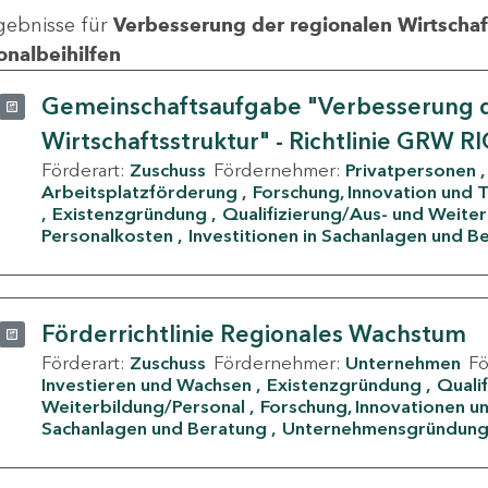
gebnisse für
Verbesserung der regionalen Wirtschafts
onalbeihilfen
Gemeinschaftsaufgabe "Verbesserung d
Wirtschaftsstruktur" - Richtlinie GRW R
Förderart:
Zuschuss
Fördernehmer:
Privatpersonen
Arbeitsplatzförderung
Forschung, Innovation und 
Existenzgründung
Qualifizierung/Aus- und Weite
Personalkosten
Investitionen in Sachanlagen und B
Förderrichtlinie Regionales Wachstum
Förderart:
Zuschuss
Fördernehmer:
Unternehmen
F
Investieren und Wachsen
Existenzgründung
Quali
Weiterbildung/Personal
Forschung, Innovationen un
Sachanlagen und Beratung
Unternehmensgründun