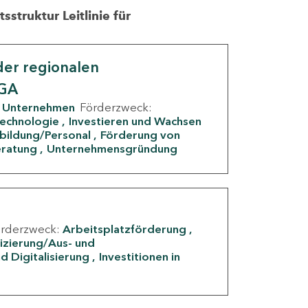
struktur Leitlinie für
er regionalen
IGA
Unternehmen
Förderzweck:
Technologie
Investieren und Wachsen
rbildung/Personal
Förderung von
eratung
Unternehmensgründung
örderzweck:
Arbeitsplatzförderung
fizierung/Aus- und
d Digitalisierung
Investitionen in
g