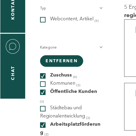
KONTAKT
5 Er
Typ
gen
regi
Webcontent, Artikel
n
(5)
Kategorie
ENTFERNEN
CHAT
icecenter
Zuschuss
(4)
Kommunen
(3)
Öffentliche Kunden
taktformular
(3)
Städtebau und
Regionalentwicklung
(3)
Arbeitsplatzförderun
erportal
g
(2)