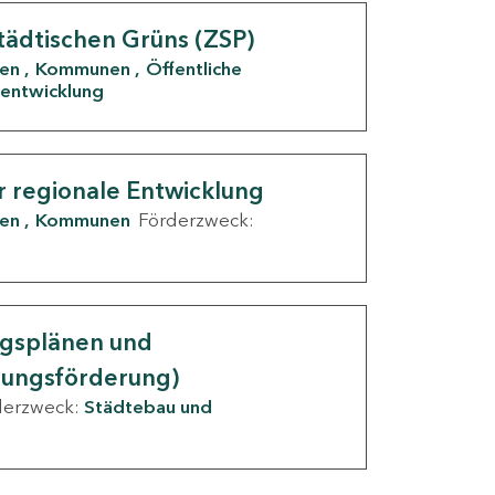
tädtischen Grüns (ZSP)
den
Kommunen
Öffentliche
entwicklung
r regionale Entwicklung
den
Kommunen
Förderzweck:
ngsplänen und
nungsförderung)
derzweck:
Städtebau und