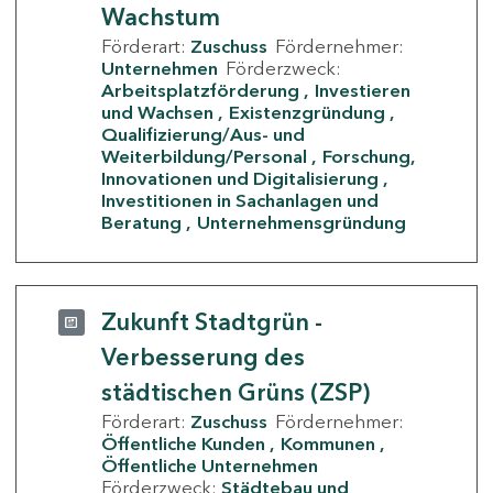
Wachstum
Förderart:
Zuschuss
Fördernehmer:
Unternehmen
Förderzweck:
Arbeitsplatzförderung
Investieren
und Wachsen
Existenzgründung
Qualifizierung/Aus- und
Weiterbildung/Personal
Forschung,
Innovationen und Digitalisierung
Investitionen in Sachanlagen und
Beratung
Unternehmensgründung
Zukunft Stadtgrün -
Verbesserung des
städtischen Grüns (ZSP)
Förderart:
Zuschuss
Fördernehmer:
Öffentliche Kunden
Kommunen
Öffentliche Unternehmen
Förderzweck:
Städtebau und