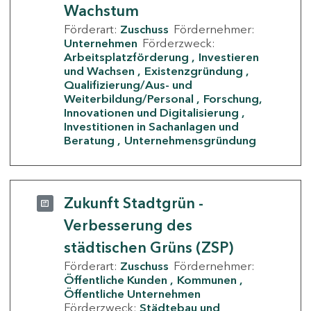
Wachstum
Förderart:
Zuschuss
Fördernehmer:
Unternehmen
Förderzweck:
Arbeitsplatzförderung
Investieren
und Wachsen
Existenzgründung
Qualifizierung/Aus- und
Weiterbildung/Personal
Forschung,
Innovationen und Digitalisierung
Investitionen in Sachanlagen und
Beratung
Unternehmensgründung
Zukunft Stadtgrün -
Verbesserung des
städtischen Grüns (ZSP)
Förderart:
Zuschuss
Fördernehmer:
Öffentliche Kunden
Kommunen
Öffentliche Unternehmen
Förderzweck:
Städtebau und