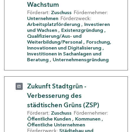
Wachstum
Förderart:
Zuschuss
Fördernehmer:
Unternehmen
Förderzweck:
Arbeitsplatzförderung
Investieren
und Wachsen
Existenzgründung
Qualifizierung/Aus- und
Weiterbildung/Personal
Forschung,
Innovationen und Digitalisierung
Investitionen in Sachanlagen und
Beratung
Unternehmensgründung
Zukunft Stadtgrün -
Verbesserung des
städtischen Grüns (ZSP)
Förderart:
Zuschuss
Fördernehmer:
Öffentliche Kunden
Kommunen
Öffentliche Unternehmen
Förderzweck:
Städtebau und