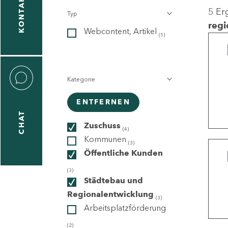
KONTAKT
5 Er
Typ
gen
regi
Webcontent, Artikel
n
(5)
Kategorie
ENTFERNEN
CHAT
icecenter
Zuschuss
(4)
Kommunen
(3)
Öffentliche Kunden
taktformular
(3)
Städtebau und
Regionalentwicklung
(3)
Arbeitsplatzförderung
erportal
(2)