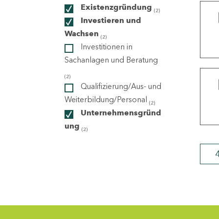
Existenzgründung
(2)
Investieren und
ndorte
Wachsen
(2)
Investitionen in
Sachanlagen und Beratung
(2)
Qualifizierung/Aus- und
Weiterbildung/Personal
(2)
Unternehmensgründ
ung
(2)