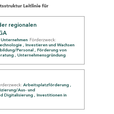
struktur Leitlinie für
er regionalen
IGA
Unternehmen
Förderzweck:
Technologie
Investieren und Wachsen
rbildung/Personal
Förderung von
eratung
Unternehmensgründung
örderzweck:
Arbeitsplatzförderung
fizierung/Aus- und
d Digitalisierung
Investitionen in
g