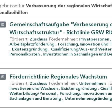
gebnisse für
Verbesserung der regionalen Wirtschafts
onalbeihilfen
Gemeinschaftsaufgabe "Verbesserung d
Wirtschaftsstruktur" - Richtlinie GRW R
Förderart:
Zuschuss
Fördernehmer:
Privatpersonen
Arbeitsplatzförderung
Forschung, Innovation und 
Existenzgründung
Qualifizierung/Aus- und Weite
Personalkosten
Investitionen in Sachanlagen und B
Förderrichtlinie Regionales Wachstum
Förderart:
Zuschuss
Fördernehmer:
Unternehmen
F
Investieren und Wachsen
Existenzgründung
Quali
Weiterbildung/Personal
Forschung, Innovationen un
Sachanlagen und Beratung
Unternehmensgründun