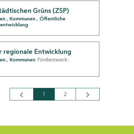
tädtischen Grüns (ZSP)
den
Kommunen
Öffentliche
entwicklung
r regionale Entwicklung
den
Kommunen
Förderzweck:
1
2
Seite
Seite