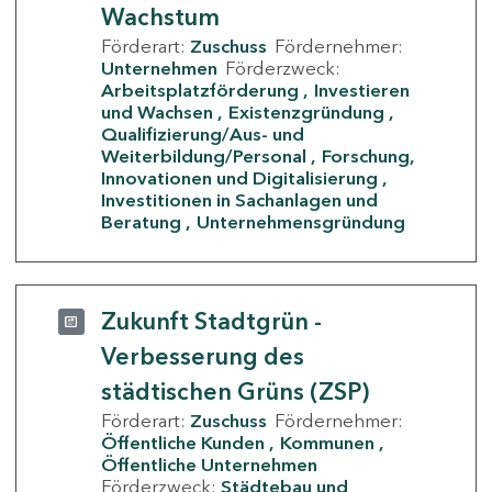
Wachstum
Förderart:
Zuschuss
Fördernehmer:
Unternehmen
Förderzweck:
Arbeitsplatzförderung
Investieren
und Wachsen
Existenzgründung
Qualifizierung/Aus- und
Weiterbildung/Personal
Forschung,
Innovationen und Digitalisierung
Investitionen in Sachanlagen und
Beratung
Unternehmensgründung
Zukunft Stadtgrün -
Verbesserung des
städtischen Grüns (ZSP)
Förderart:
Zuschuss
Fördernehmer:
Öffentliche Kunden
Kommunen
Öffentliche Unternehmen
Förderzweck:
Städtebau und