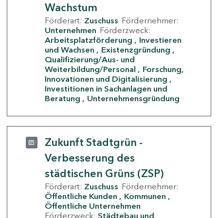
Wachstum
Förderart:
Zuschuss
Fördernehmer:
Unternehmen
Förderzweck:
Arbeitsplatzförderung
Investieren
und Wachsen
Existenzgründung
Qualifizierung/Aus- und
Weiterbildung/Personal
Forschung,
Innovationen und Digitalisierung
Investitionen in Sachanlagen und
Beratung
Unternehmensgründung
Zukunft Stadtgrün -
Verbesserung des
städtischen Grüns (ZSP)
Förderart:
Zuschuss
Fördernehmer:
Öffentliche Kunden
Kommunen
Öffentliche Unternehmen
Förderzweck:
Städtebau und