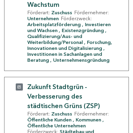
Wachstum
Förderart:
Zuschuss
Fördernehmer:
Unternehmen
Förderzweck:
Arbeitsplatzförderung
Investieren
und Wachsen
Existenzgründung
Qualifizierung/Aus- und
Weiterbildung/Personal
Forschung,
Innovationen und Digitalisierung
Investitionen in Sachanlagen und
Beratung
Unternehmensgründung
Zukunft Stadtgrün -
Verbesserung des
städtischen Grüns (ZSP)
Förderart:
Zuschuss
Fördernehmer:
Öffentliche Kunden
Kommunen
Öffentliche Unternehmen
Förderzweck:
Städtebau und