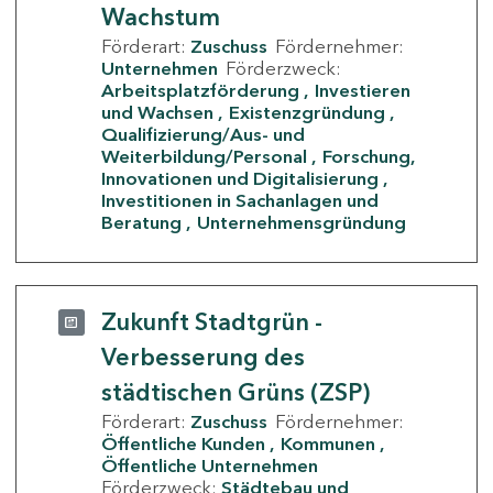
Wachstum
Förderart:
Zuschuss
Fördernehmer:
Unternehmen
Förderzweck:
Arbeitsplatzförderung
Investieren
und Wachsen
Existenzgründung
Qualifizierung/Aus- und
Weiterbildung/Personal
Forschung,
Innovationen und Digitalisierung
Investitionen in Sachanlagen und
Beratung
Unternehmensgründung
Zukunft Stadtgrün -
Verbesserung des
städtischen Grüns (ZSP)
Förderart:
Zuschuss
Fördernehmer:
Öffentliche Kunden
Kommunen
Öffentliche Unternehmen
Förderzweck:
Städtebau und