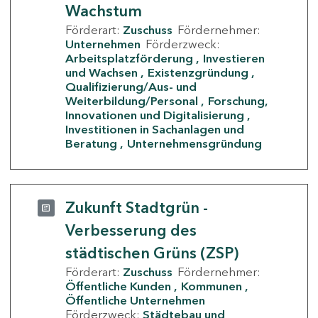
Wachstum
Förderart:
Zuschuss
Fördernehmer:
Unternehmen
Förderzweck:
Arbeitsplatzförderung
Investieren
und Wachsen
Existenzgründung
Qualifizierung/Aus- und
Weiterbildung/Personal
Forschung,
Innovationen und Digitalisierung
Investitionen in Sachanlagen und
Beratung
Unternehmensgründung
Zukunft Stadtgrün -
Verbesserung des
städtischen Grüns (ZSP)
Förderart:
Zuschuss
Fördernehmer:
Öffentliche Kunden
Kommunen
Öffentliche Unternehmen
Förderzweck:
Städtebau und