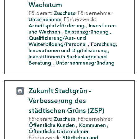
Wachstum
Förderart:
Zuschuss
Fördernehmer:
Unternehmen
Förderzweck:
Arbeitsplatzförderung
Investieren
und Wachsen
Existenzgründung
Qualifizierung/Aus- und
Weiterbildung/Personal
Forschung,
Innovationen und Digitalisierung
Investitionen in Sachanlagen und
Beratung
Unternehmensgründung
Zukunft Stadtgrün -
Verbesserung des
städtischen Grüns (ZSP)
Förderart:
Zuschuss
Fördernehmer:
Öffentliche Kunden
Kommunen
Öffentliche Unternehmen
Förderzweck:
Städtebau und