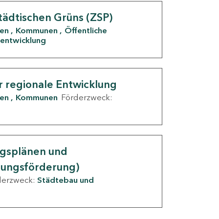
tädtischen Grüns (ZSP)
den
Kommunen
Öffentliche
entwicklung
r regionale Entwicklung
den
Kommunen
Förderzweck:
ngsplänen und
nungsförderung)
derzweck:
Städtebau und