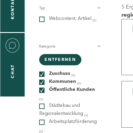
KONTAKT
5 Er
Typ
gen
regi
Webcontent, Artikel
n
(5)
Kategorie
ENTFERNEN
CHAT
icecenter
Zuschuss
(4)
Kommunen
(3)
Öffentliche Kunden
taktformular
(3)
Städtebau und
Regionalentwicklung
(3)
Arbeitsplatzförderung
erportal
(2)