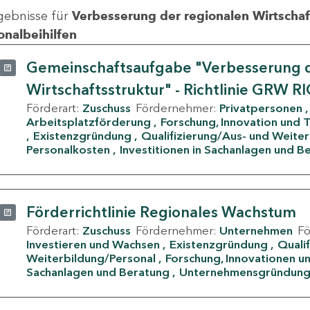
gebnisse für
Verbesserung der regionalen Wirtschafts
onalbeihilfen
Gemeinschaftsaufgabe "Verbesserung d
Wirtschaftsstruktur" - Richtlinie GRW R
Förderart:
Zuschuss
Fördernehmer:
Privatpersonen
Arbeitsplatzförderung
Forschung, Innovation und 
Existenzgründung
Qualifizierung/Aus- und Weite
Personalkosten
Investitionen in Sachanlagen und B
Förderrichtlinie Regionales Wachstum
Förderart:
Zuschuss
Fördernehmer:
Unternehmen
F
Investieren und Wachsen
Existenzgründung
Quali
Weiterbildung/Personal
Forschung, Innovationen un
Sachanlagen und Beratung
Unternehmensgründun