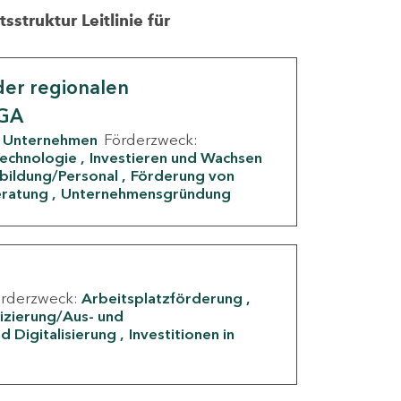
struktur Leitlinie für
er regionalen
IGA
Unternehmen
Förderzweck:
Technologie
Investieren und Wachsen
rbildung/Personal
Förderung von
eratung
Unternehmensgründung
örderzweck:
Arbeitsplatzförderung
fizierung/Aus- und
d Digitalisierung
Investitionen in
g