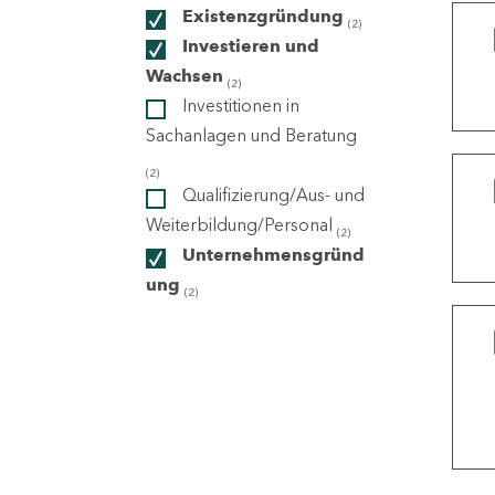
Existenzgründung
(2)
Investieren und
ndorte
Wachsen
(2)
Investitionen in
Sachanlagen und Beratung
(2)
Qualifizierung/Aus- und
Weiterbildung/Personal
(2)
Unternehmensgründ
ung
(2)