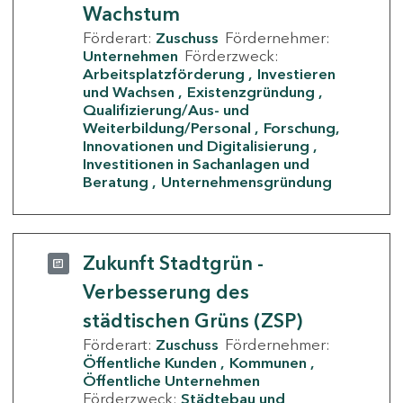
Wachstum
Förderart:
Zuschuss
Fördernehmer:
Unternehmen
Förderzweck:
Arbeitsplatzförderung
Investieren
und Wachsen
Existenzgründung
Qualifizierung/Aus- und
Weiterbildung/Personal
Forschung,
Innovationen und Digitalisierung
Investitionen in Sachanlagen und
Beratung
Unternehmensgründung
Zukunft Stadtgrün -
Verbesserung des
städtischen Grüns (ZSP)
Förderart:
Zuschuss
Fördernehmer:
Öffentliche Kunden
Kommunen
Öffentliche Unternehmen
Förderzweck:
Städtebau und