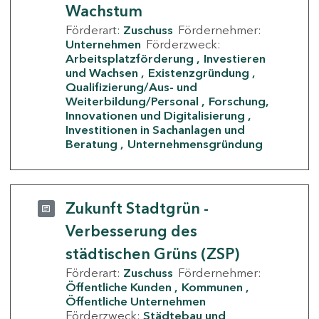
Wachstum
Förderart:
Zuschuss
Fördernehmer:
Unternehmen
Förderzweck:
Arbeitsplatzförderung
Investieren
und Wachsen
Existenzgründung
Qualifizierung/Aus- und
Weiterbildung/Personal
Forschung,
Innovationen und Digitalisierung
Investitionen in Sachanlagen und
Beratung
Unternehmensgründung
Zukunft Stadtgrün -
Verbesserung des
städtischen Grüns (ZSP)
Förderart:
Zuschuss
Fördernehmer:
Öffentliche Kunden
Kommunen
Öffentliche Unternehmen
Förderzweck:
Städtebau und