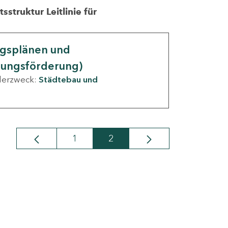
struktur Leitlinie für
ngsplänen und
nungsförderung)
derzweck:
Städtebau und
1
2
Seite
Seite