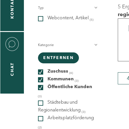
KONTAKT
5 Er
Typ
gen
regi
Webcontent, Artikel
n
(5)
Kategorie
ENTFERNEN
CHAT
icecenter
Zuschuss
(4)
Kommunen
(3)
Öffentliche Kunden
taktformular
(3)
Städtebau und
Regionalentwicklung
(3)
Arbeitsplatzförderung
erportal
(2)