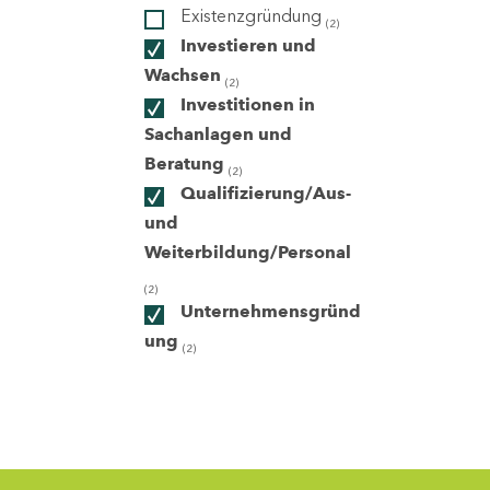
Existenzgründung
(2)
Investieren und
ndorte
Wachsen
(2)
Investitionen in
Sachanlagen und
Beratung
(2)
Qualifizierung/Aus-
und
Weiterbildung/Personal
(2)
Unternehmensgründ
ung
(2)