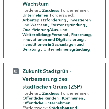
Wachstum
Förderart:
Zuschuss
Fördernehmer:
Unternehmen
Förderzweck:
Arbeitsplatzförderung
Investieren
und Wachsen
Existenzgründung
Qualifizierung/Aus- und
Weiterbildung/Personal
Forschung,
Innovationen und Digitalisierung
Investitionen in Sachanlagen und
Beratung
Unternehmensgründung
Zukunft Stadtgrün -
Verbesserung des
städtischen Grüns (ZSP)
Förderart:
Zuschuss
Fördernehmer:
Öffentliche Kunden
Kommunen
Öffentliche Unternehmen
Förderzweck:
Städtebau und