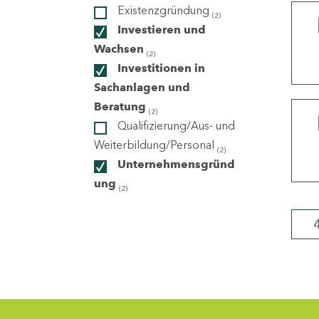
Existenzgründung
(2)
Investieren und
ndorte
Wachsen
(2)
Investitionen in
Sachanlagen und
Beratung
(2)
Qualifizierung/Aus- und
Weiterbildung/Personal
(2)
Unternehmensgründ
ung
(2)