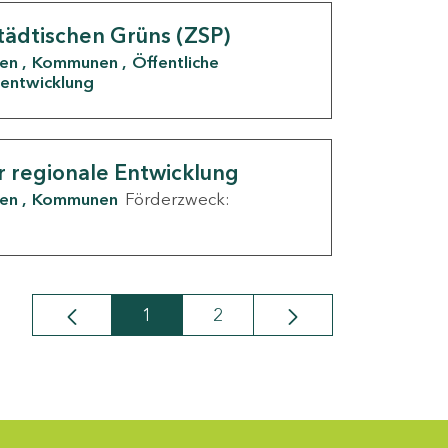
tädtischen Grüns (ZSP)
den
Kommunen
Öffentliche
entwicklung
r regionale Entwicklung
den
Kommunen
Förderzweck:
1
2
Seite
Seite