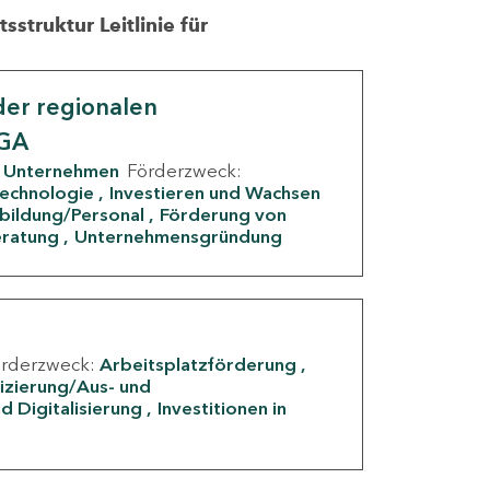
struktur Leitlinie für
er regionalen
IGA
Unternehmen
Förderzweck:
Technologie
Investieren und Wachsen
rbildung/Personal
Förderung von
eratung
Unternehmensgründung
örderzweck:
Arbeitsplatzförderung
fizierung/Aus- und
d Digitalisierung
Investitionen in
g