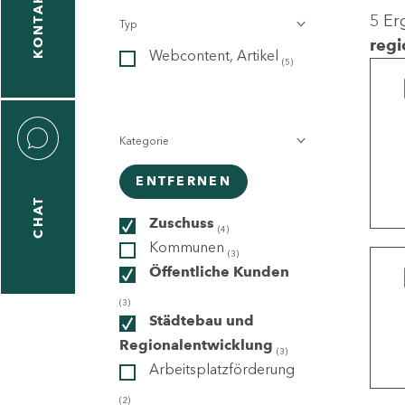
KONTAKT
5 Er
Typ
gen
regi
Webcontent, Artikel
n
(5)
Kategorie
ENTFERNEN
CHAT
icecenter
Zuschuss
(4)
Kommunen
(3)
Öffentliche Kunden
taktformular
(3)
Städtebau und
Regionalentwicklung
(3)
Arbeitsplatzförderung
erportal
(2)