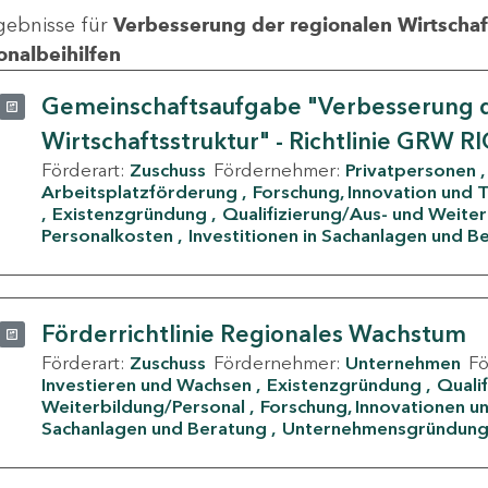
gebnisse für
Verbesserung der regionalen Wirtschafts
onalbeihilfen
Gemeinschaftsaufgabe "Verbesserung d
Wirtschaftsstruktur" - Richtlinie GRW R
Förderart:
Zuschuss
Fördernehmer:
Privatpersonen
Arbeitsplatzförderung
Forschung, Innovation und 
Existenzgründung
Qualifizierung/Aus- und Weite
Personalkosten
Investitionen in Sachanlagen und B
Förderrichtlinie Regionales Wachstum
Förderart:
Zuschuss
Fördernehmer:
Unternehmen
F
Investieren und Wachsen
Existenzgründung
Quali
Weiterbildung/Personal
Forschung, Innovationen un
Sachanlagen und Beratung
Unternehmensgründun