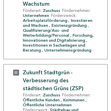
Wachstum
Förderart:
Zuschuss
Fördernehmer:
Unternehmen
Förderzweck:
Arbeitsplatzförderung
Investieren
und Wachsen
Existenzgründung
Qualifizierung/Aus- und
Weiterbildung/Personal
Forschung,
Innovationen und Digitalisierung
Investitionen in Sachanlagen und
Beratung
Unternehmensgründung
Zukunft Stadtgrün -
Verbesserung des
städtischen Grüns (ZSP)
Förderart:
Zuschuss
Fördernehmer:
Öffentliche Kunden
Kommunen
Öffentliche Unternehmen
Förderzweck:
Städtebau und