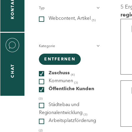
KONTAKT
5 Er
Typ
gen
regi
Webcontent, Artikel
n
(5)
Kategorie
ENTFERNEN
CHAT
icecenter
Zuschuss
(4)
Kommunen
(3)
Öffentliche Kunden
taktformular
(3)
Städtebau und
Regionalentwicklung
(3)
Arbeitsplatzförderung
erportal
(2)