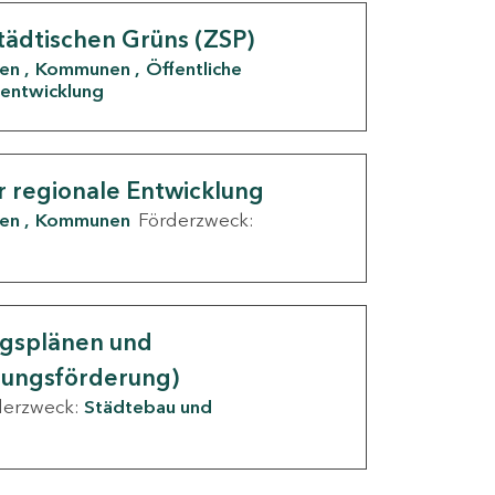
tädtischen Grüns (ZSP)
den
Kommunen
Öffentliche
entwicklung
r regionale Entwicklung
den
Kommunen
Förderzweck:
ngsplänen und
nungsförderung)
derzweck:
Städtebau und