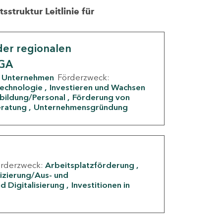
struktur Leitlinie für
er regionalen
IGA
Unternehmen
Förderzweck:
Technologie
Investieren und Wachsen
rbildung/Personal
Förderung von
eratung
Unternehmensgründung
örderzweck:
Arbeitsplatzförderung
fizierung/Aus- und
d Digitalisierung
Investitionen in
g