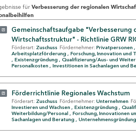
gebnisse für
Verbesserung der regionalen Wirtschafts
onalbeihilfen
Gemeinschaftsaufgabe "Verbesserung d
Wirtschaftsstruktur" - Richtlinie GRW R
Förderart:
Zuschuss
Fördernehmer:
Privatpersonen
Arbeitsplatzförderung
Forschung, Innovation und 
Existenzgründung
Qualifizierung/Aus- und Weite
Personalkosten
Investitionen in Sachanlagen und B
Förderrichtlinie Regionales Wachstum
Förderart:
Zuschuss
Fördernehmer:
Unternehmen
F
Investieren und Wachsen
Existenzgründung
Quali
Weiterbildung/Personal
Forschung, Innovationen un
Sachanlagen und Beratung
Unternehmensgründun