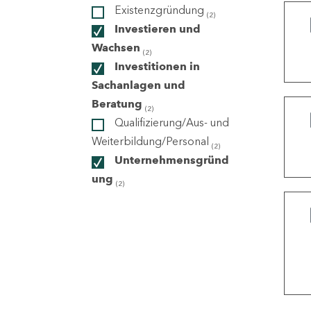
Existenzgründung
(2)
Investieren und
ndorte
Wachsen
(2)
Investitionen in
Sachanlagen und
Beratung
(2)
Qualifizierung/Aus- und
Weiterbildung/Personal
(2)
Unternehmensgründ
ung
(2)