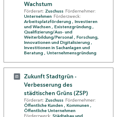
Wachstum
Förderart:
Zuschuss
Fördernehmer:
Unternehmen
Förderzweck:
Arbeitsplatzförderung
Investieren
und Wachsen
Existenzgründung
Qualifizierung/Aus- und
Weiterbildung/Personal
Forschung,
Innovationen und Digitalisierung
Investitionen in Sachanlagen und
Beratung
Unternehmensgründung
Zukunft Stadtgrün -
Verbesserung des
städtischen Grüns (ZSP)
Förderart:
Zuschuss
Fördernehmer:
Öffentliche Kunden
Kommunen
Öffentliche Unternehmen
Förderzweck:
Städtebau und