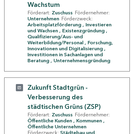
Wachstum
Förderart:
Zuschuss
Fördernehmer:
Unternehmen
Förderzweck:
Arbeitsplatzförderung
Investieren
und Wachsen
Existenzgründung
Qualifizierung/Aus- und
Weiterbildung/Personal
Forschung,
Innovationen und Digitalisierung
Investitionen in Sachanlagen und
Beratung
Unternehmensgründung
Zukunft Stadtgrün -
Verbesserung des
städtischen Grüns (ZSP)
Förderart:
Zuschuss
Fördernehmer:
Öffentliche Kunden
Kommunen
Öffentliche Unternehmen
Förderzweck:
Städtebau und