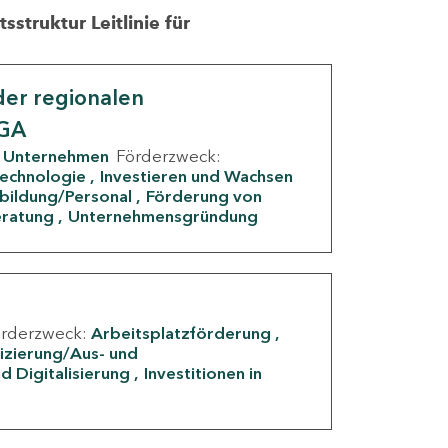
struktur Leitlinie für
er regionalen
IGA
Unternehmen
Förderzweck:
Technologie
Investieren und Wachsen
rbildung/Personal
Förderung von
eratung
Unternehmensgründung
örderzweck:
Arbeitsplatzförderung
fizierung/Aus- und
d Digitalisierung
Investitionen in
g