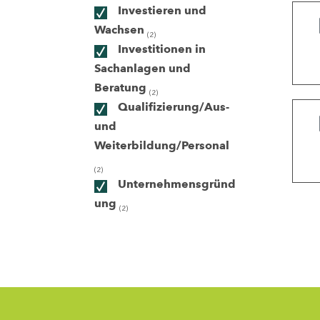
Investieren und
Wachsen
(2)
ndorte
Investitionen in
Sachanlagen und
Beratung
(2)
Qualifizierung/Aus-
und
Weiterbildung/Personal
(2)
Unternehmensgründ
ung
(2)