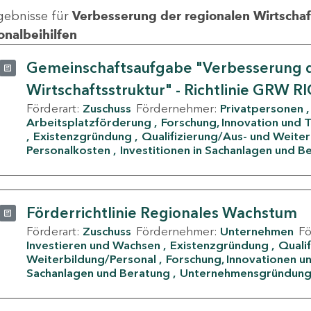
gebnisse für
Verbesserung der regionalen Wirtschafts
onalbeihilfen
Gemeinschaftsaufgabe "Verbesserung d
Wirtschaftsstruktur" - Richtlinie GRW R
Förderart:
Zuschuss
Fördernehmer:
Privatpersonen
Arbeitsplatzförderung
Forschung, Innovation und 
Existenzgründung
Qualifizierung/Aus- und Weite
Personalkosten
Investitionen in Sachanlagen und B
Förderrichtlinie Regionales Wachstum
Förderart:
Zuschuss
Fördernehmer:
Unternehmen
F
Investieren und Wachsen
Existenzgründung
Quali
Weiterbildung/Personal
Forschung, Innovationen un
Sachanlagen und Beratung
Unternehmensgründun