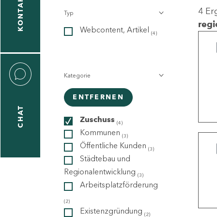
KONTAKT
4 Er
Typ
gen
regi
Webcontent, Artikel
n
(4)
Kategorie
ENTFERNEN
CHAT
icecenter
Zuschuss
(4)
Kommunen
(3)
Öffentliche Kunden
(3)
taktformular
Städtebau und
Regionalentwicklung
(3)
Arbeitsplatzförderung
erportal
(2)
Existenzgründung
(2)