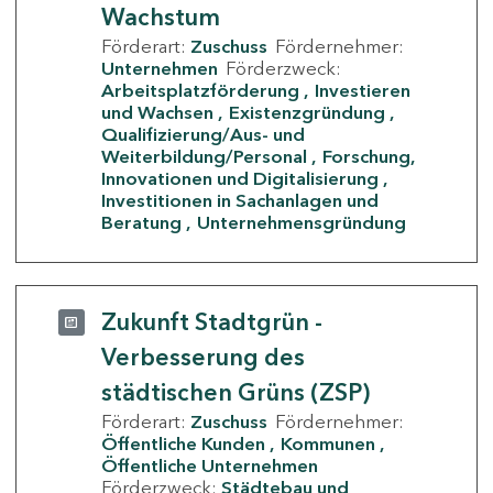
Wachstum
Förderart:
Zuschuss
Fördernehmer:
Unternehmen
Förderzweck:
Arbeitsplatzförderung
Investieren
und Wachsen
Existenzgründung
Qualifizierung/Aus- und
Weiterbildung/Personal
Forschung,
Innovationen und Digitalisierung
Investitionen in Sachanlagen und
Beratung
Unternehmensgründung
Zukunft Stadtgrün -
Verbesserung des
städtischen Grüns (ZSP)
Förderart:
Zuschuss
Fördernehmer:
Öffentliche Kunden
Kommunen
Öffentliche Unternehmen
Förderzweck:
Städtebau und