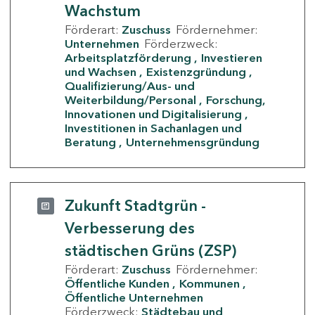
Wachstum
Förderart:
Zuschuss
Fördernehmer:
Unternehmen
Förderzweck:
Arbeitsplatzförderung
Investieren
und Wachsen
Existenzgründung
Qualifizierung/Aus- und
Weiterbildung/Personal
Forschung,
Innovationen und Digitalisierung
Investitionen in Sachanlagen und
Beratung
Unternehmensgründung
Zukunft Stadtgrün -
Verbesserung des
städtischen Grüns (ZSP)
Förderart:
Zuschuss
Fördernehmer:
Öffentliche Kunden
Kommunen
Öffentliche Unternehmen
Förderzweck:
Städtebau und