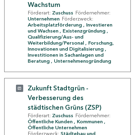
Wachstum
Förderart:
Zuschuss
Fördernehmer:
Unternehmen
Förderzweck:
Arbeitsplatzförderung
Investieren
und Wachsen
Existenzgründung
Qualifizierung/Aus- und
Weiterbildung/Personal
Forschung,
Innovationen und Digitalisierung
Investitionen in Sachanlagen und
Beratung
Unternehmensgründung
Zukunft Stadtgrün -
Verbesserung des
städtischen Grüns (ZSP)
Förderart:
Zuschuss
Fördernehmer:
Öffentliche Kunden
Kommunen
Öffentliche Unternehmen
Förderzweck:
Städtebau und