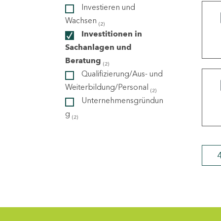
Investieren und
Wachsen
(2)
ndorte
Investitionen in
Sachanlagen und
Beratung
(2)
Qualifizierung/Aus- und
Weiterbildung/Personal
(2)
Unternehmensgründun
g
(2)