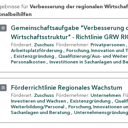
gebnisse für
Verbesserung der regionalen Wirtschafts
onalbeihilfen
Gemeinschaftsaufgabe "Verbesserung d
Wirtschaftsstruktur" - Richtlinie GRW R
Förderart:
Zuschuss
Fördernehmer:
Privatpersonen
Arbeitsplatzförderung
Forschung, Innovation und 
Existenzgründung
Qualifizierung/Aus- und Weite
Personalkosten
Investitionen in Sachanlagen und B
Förderrichtlinie Regionales Wachstum
Förderart:
Zuschuss
Fördernehmer:
Unternehmen
F
Investieren und Wachsen
Existenzgründung
Quali
Weiterbildung/Personal
Forschung, Innovationen un
Sachanlagen und Beratung
Unternehmensgründun