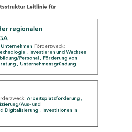
struktur Leitlinie für
er regionalen
IGA
Unternehmen
Förderzweck:
Technologie
Investieren und Wachsen
rbildung/Personal
Förderung von
eratung
Unternehmensgründung
örderzweck:
Arbeitsplatzförderung
fizierung/Aus- und
d Digitalisierung
Investitionen in
g