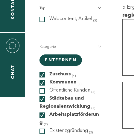
KONTAKT
5 Er
Typ
gen
regi
Webcontent, Artikel
n
(5)
Kategorie
ENTFERNEN
CHAT
icecenter
Zuschuss
(4)
Kommunen
(3)
Öffentliche Kunden
(3)
taktformular
Städtebau und
Regionalentwicklung
(3)
Arbeitsplatzförderun
g
erportal
(2)
Existenzgründung
(2)