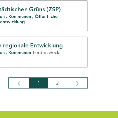
tädtischen Grüns (ZSP)
den
Kommunen
Öffentliche
entwicklung
r regionale Entwicklung
den
Kommunen
Förderzweck:
1
2
Seite
Seite