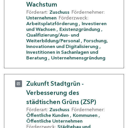
Wachstum
Förderart:
Zuschuss
Fördernehmer:
Unternehmen
Förderzweck:
Arbeitsplatzförderung
Investieren
und Wachsen
Existenzgründung
Qualifizierung/Aus- und
Weiterbildung/Personal
Forschung,
Innovationen und Digitalisierung
Investitionen in Sachanlagen und
Beratung
Unternehmensgründung
Zukunft Stadtgrün -
Verbesserung des
städtischen Grüns (ZSP)
Förderart:
Zuschuss
Fördernehmer:
Öffentliche Kunden
Kommunen
Öffentliche Unternehmen
Förderzweck:
Städtebau und