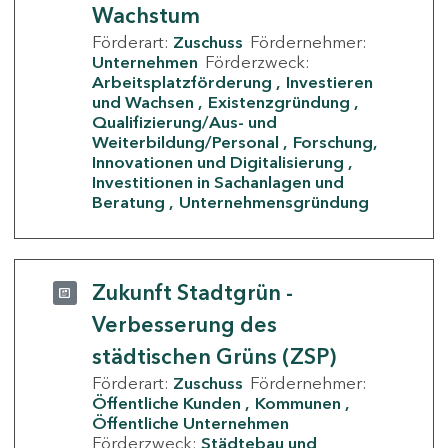
Wachstum
Förderart:
Zuschuss
Fördernehmer:
Unternehmen
Förderzweck:
Arbeitsplatzförderung
Investieren
und Wachsen
Existenzgründung
Qualifizierung/Aus- und
Weiterbildung/Personal
Forschung,
Innovationen und Digitalisierung
Investitionen in Sachanlagen und
Beratung
Unternehmensgründung
Zukunft Stadtgrün -
Verbesserung des
städtischen Grüns (ZSP)
Förderart:
Zuschuss
Fördernehmer:
Öffentliche Kunden
Kommunen
Öffentliche Unternehmen
Förderzweck:
Städtebau und