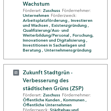
Wachstum
Förderart:
Zuschuss
Fördernehmer:
Unternehmen
Förderzweck:
Arbeitsplatzförderung
Investieren
und Wachsen
Existenzgründung
Qualifizierung/Aus- und
Weiterbildung/Personal
Forschung,
Innovationen und Digitalisierung
Investitionen in Sachanlagen und
Beratung
Unternehmensgründung
Zukunft Stadtgrün -
Verbesserung des
städtischen Grüns (ZSP)
Förderart:
Zuschuss
Fördernehmer:
Öffentliche Kunden
Kommunen
Öffentliche Unternehmen
Förderzweck:
Städtebau und