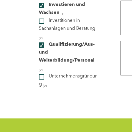
Investieren und
Wachsen
(2)
ndorte
Investitionen in
Sachanlagen und Beratung
(2)
Qualifizierung/Aus-
und
Weiterbildung/Personal
(2)
Unternehmensgründun
g
(2)