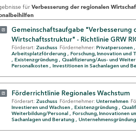
gebnisse für
Verbesserung der regionalen Wirtschafts
onalbeihilfen
Gemeinschaftsaufgabe "Verbesserung d
Wirtschaftsstruktur" - Richtlinie GRW R
Förderart:
Zuschuss
Fördernehmer:
Privatpersonen
Arbeitsplatzförderung
Forschung, Innovation und 
Existenzgründung
Qualifizierung/Aus- und Weite
Personalkosten
Investitionen in Sachanlagen und B
Förderrichtlinie Regionales Wachstum
Förderart:
Zuschuss
Fördernehmer:
Unternehmen
F
Investieren und Wachsen
Existenzgründung
Quali
Weiterbildung/Personal
Forschung, Innovationen un
Sachanlagen und Beratung
Unternehmensgründun