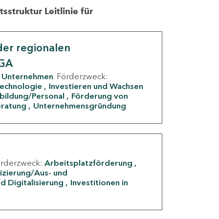
struktur Leitlinie für
er regionalen
IGA
Unternehmen
Förderzweck:
Technologie
Investieren und Wachsen
rbildung/Personal
Förderung von
eratung
Unternehmensgründung
örderzweck:
Arbeitsplatzförderung
fizierung/Aus- und
d Digitalisierung
Investitionen in
g