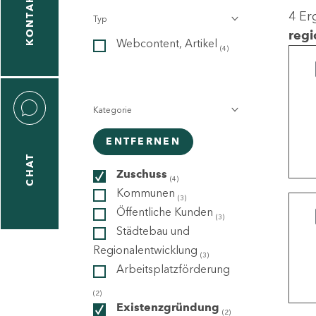
KONTAKT
4 Er
Typ
gen
regi
Webcontent, Artikel
n
(4)
Kategorie
ENTFERNEN
CHAT
icecenter
Zuschuss
(4)
Kommunen
(3)
Öffentliche Kunden
(3)
taktformular
Städtebau und
Regionalentwicklung
(3)
Arbeitsplatzförderung
erportal
(2)
Existenzgründung
(2)