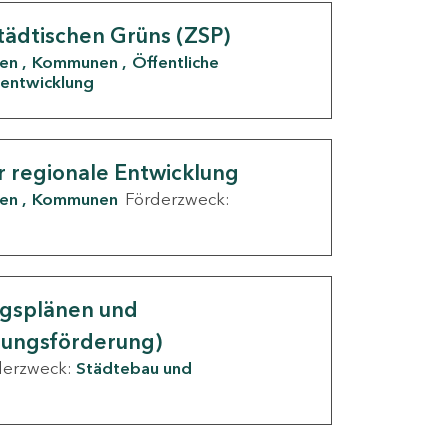
tädtischen Grüns (ZSP)
den
Kommunen
Öffentliche
entwicklung
r regionale Entwicklung
den
Kommunen
Förderzweck:
ngsplänen und
nungsförderung)
derzweck:
Städtebau und