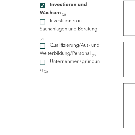
Investieren und
Wachsen
(2)
ndorte
Investitionen in
Sachanlagen und Beratung
(2)
Qualifizierung/Aus- und
Weiterbildung/Personal
(2)
Unternehmensgründun
g
(2)