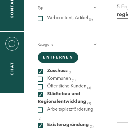
KONTAKT
5 Er
Typ
gen
regi
Webcontent, Artikel
n
(5)
Kategorie
ENTFERNEN
CHAT
icecenter
Zuschuss
(4)
Kommunen
(3)
Öffentliche Kunden
(3)
taktformular
Städtebau und
Regionalentwicklung
(3)
Arbeitsplatzförderung
erportal
(2)
Existenzgründung
(2)