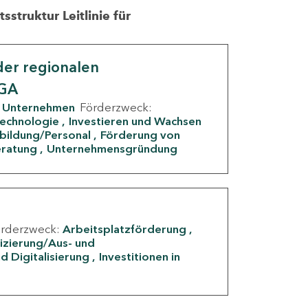
struktur Leitlinie für
er regionalen
IGA
Unternehmen
Förderzweck:
Technologie
Investieren und Wachsen
rbildung/Personal
Förderung von
eratung
Unternehmensgründung
örderzweck:
Arbeitsplatzförderung
fizierung/Aus- und
d Digitalisierung
Investitionen in
g