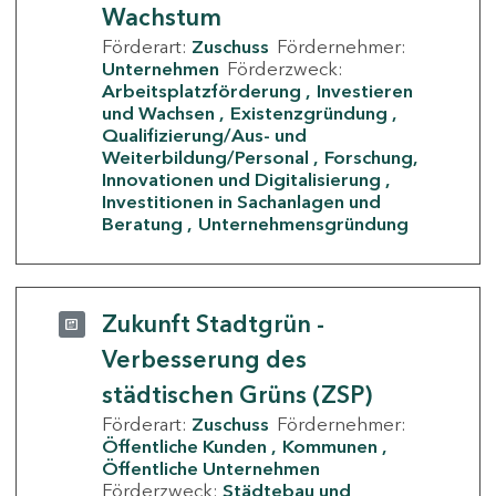
Wachstum
Förderart:
Zuschuss
Fördernehmer:
Unternehmen
Förderzweck:
Arbeitsplatzförderung
Investieren
und Wachsen
Existenzgründung
Qualifizierung/Aus- und
Weiterbildung/Personal
Forschung,
Innovationen und Digitalisierung
Investitionen in Sachanlagen und
Beratung
Unternehmensgründung
Zukunft Stadtgrün -
Verbesserung des
städtischen Grüns (ZSP)
Förderart:
Zuschuss
Fördernehmer:
Öffentliche Kunden
Kommunen
Öffentliche Unternehmen
Förderzweck:
Städtebau und