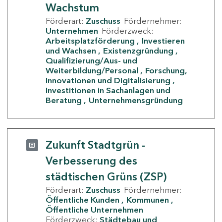
Wachstum
Förderart:
Zuschuss
Fördernehmer:
Unternehmen
Förderzweck:
Arbeitsplatzförderung
Investieren
und Wachsen
Existenzgründung
Qualifizierung/Aus- und
Weiterbildung/Personal
Forschung,
Innovationen und Digitalisierung
Investitionen in Sachanlagen und
Beratung
Unternehmensgründung
Zukunft Stadtgrün -
Verbesserung des
städtischen Grüns (ZSP)
Förderart:
Zuschuss
Fördernehmer:
Öffentliche Kunden
Kommunen
Öffentliche Unternehmen
Förderzweck:
Städtebau und