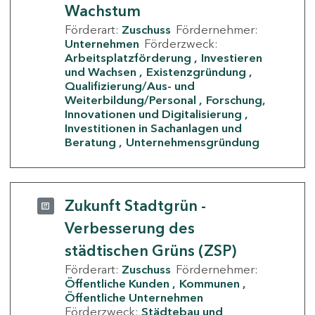
Wachstum
Förderart:
Zuschuss
Fördernehmer:
Unternehmen
Förderzweck:
Arbeitsplatzförderung
Investieren
und Wachsen
Existenzgründung
Qualifizierung/Aus- und
Weiterbildung/Personal
Forschung,
Innovationen und Digitalisierung
Investitionen in Sachanlagen und
Beratung
Unternehmensgründung
Zukunft Stadtgrün -
Verbesserung des
städtischen Grüns (ZSP)
Förderart:
Zuschuss
Fördernehmer:
Öffentliche Kunden
Kommunen
Öffentliche Unternehmen
Förderzweck:
Städtebau und