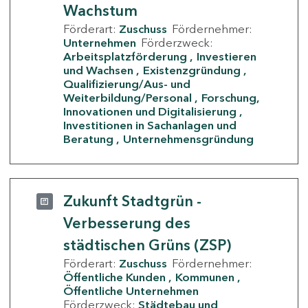
Wachstum
Förderart:
Zuschuss
Fördernehmer:
Unternehmen
Förderzweck:
Arbeitsplatzförderung
Investieren
und Wachsen
Existenzgründung
Qualifizierung/Aus- und
Weiterbildung/Personal
Forschung,
Innovationen und Digitalisierung
Investitionen in Sachanlagen und
Beratung
Unternehmensgründung
Zukunft Stadtgrün -
Verbesserung des
städtischen Grüns (ZSP)
Förderart:
Zuschuss
Fördernehmer:
Öffentliche Kunden
Kommunen
Öffentliche Unternehmen
Förderzweck:
Städtebau und