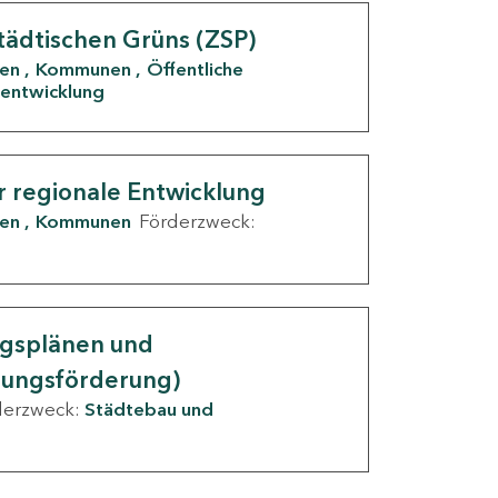
tädtischen Grüns (ZSP)
den
Kommunen
Öffentliche
entwicklung
r regionale Entwicklung
den
Kommunen
Förderzweck:
ngsplänen und
nungsförderung)
derzweck:
Städtebau und