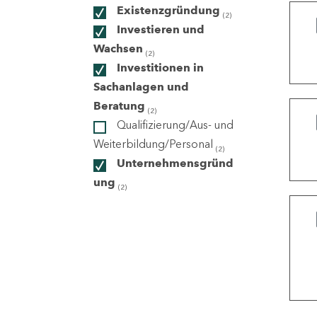
Existenzgründung
(2)
Investieren und
ndorte
Wachsen
(2)
Investitionen in
Sachanlagen und
Beratung
(2)
Qualifizierung/Aus- und
Weiterbildung/Personal
(2)
Unternehmensgründ
ung
(2)