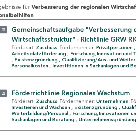
gebnisse für
Verbesserung der regionalen Wirtschafts
onalbeihilfen
Gemeinschaftsaufgabe "Verbesserung d
Wirtschaftsstruktur" - Richtlinie GRW R
Förderart:
Zuschuss
Fördernehmer:
Privatpersonen
Arbeitsplatzförderung
Forschung, Innovation und 
Existenzgründung
Qualifizierung/Aus- und Weite
Personalkosten
Investitionen in Sachanlagen und B
Förderrichtlinie Regionales Wachstum
Förderart:
Zuschuss
Fördernehmer:
Unternehmen
F
Investieren und Wachsen
Existenzgründung
Quali
Weiterbildung/Personal
Forschung, Innovationen un
Sachanlagen und Beratung
Unternehmensgründun