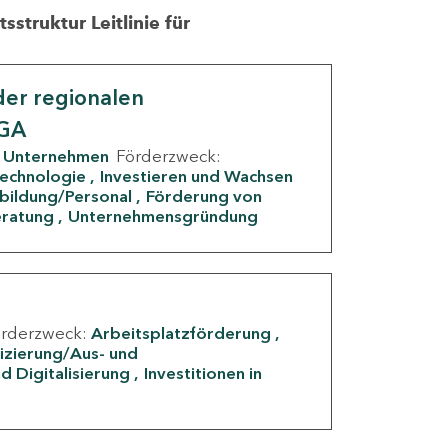
struktur Leitlinie für
er regionalen
IGA
Unternehmen
Förderzweck:
Technologie
Investieren und Wachsen
rbildung/Personal
Förderung von
eratung
Unternehmensgründung
örderzweck:
Arbeitsplatzförderung
fizierung/Aus- und
d Digitalisierung
Investitionen in
g