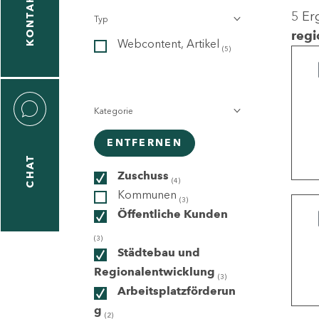
KONTAKT
5 Er
Typ
gen
regi
Webcontent, Artikel
n
(5)
Kategorie
ENTFERNEN
CHAT
icecenter
Zuschuss
(4)
Kommunen
(3)
Öffentliche Kunden
taktformular
(3)
Städtebau und
Regionalentwicklung
(3)
Arbeitsplatzförderun
erportal
g
(2)